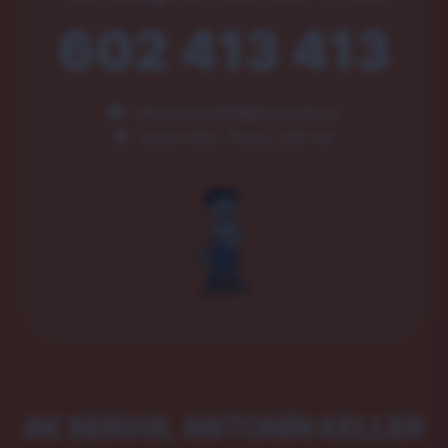
602 413 413
akservismobil@seznam.cz
Luční 404, Psáry, 252 44
AK SERVIS, ANTONÍN KELLER