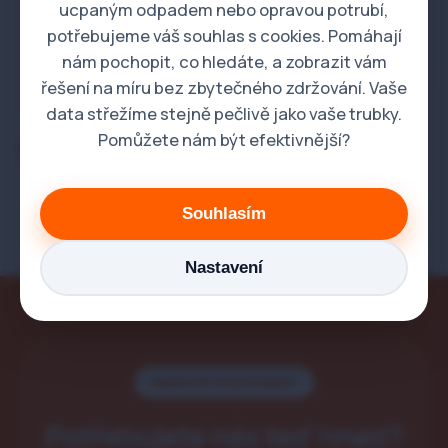
ucpaným odpadem nebo opravou potrubí,
potřebujeme váš souhlas s cookies. Pomáhají
Vaše údaje jsou v bezpečí a slouží pouze pro
nám pochopit, co hledáte, a zobrazit vám
kontaktování ohledně této zakázky.
řešení na míru bez zbytečného zdržování. Vaše
data střežíme stejně pečlivě jako vaše trubky.
Pomůžete nám být efektivnější?
Potřebujete havarijní pomoc ihned? Volejte nonstop:
602 413 413
Souhlasím
Nastavení
NONSTOP POHOTOVOST
Potřebujete nás teď hned?