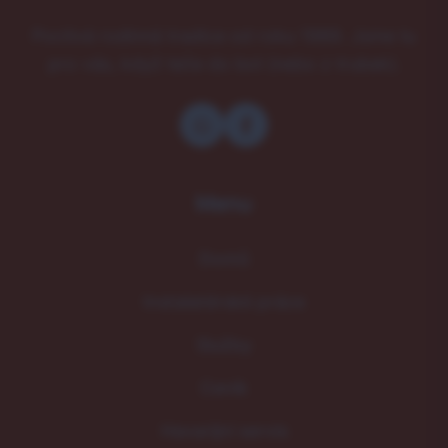
Poctivá rodinná tradice od roku 1989. Jsme tu
pro vás, když teče do bot (nebo z trubek).
Menu
Domů
Instalatérské práce
Služby
Ceník
Havarijní servis