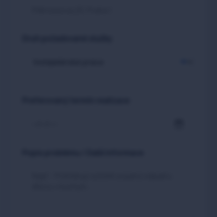
Druh požadované služby
Preferovaný termín realizace
Popis problému / Další informace