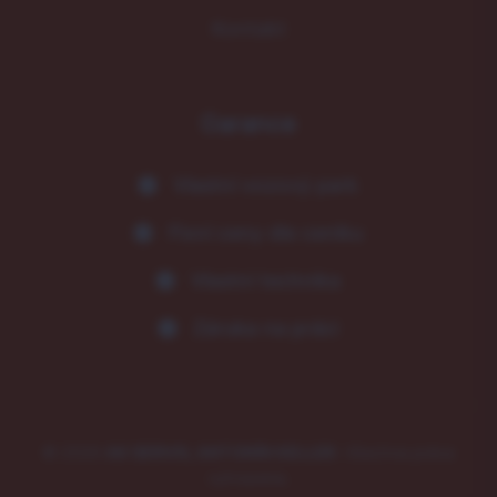
Kontakt
Garance
Vlastní vozový park
Fixní ceny dle ceníku
Vlastní technika
Záruka na práci
© 2026
AK SERVIS, ANTONÍN KELLER
. Všechna práva
vyhrazena.