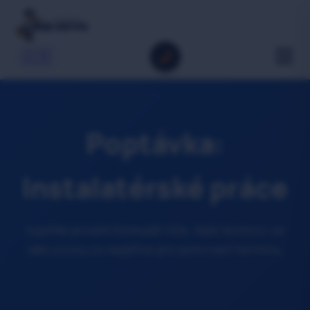
🇬🇧
Poptávka:
Instalatérské práce
Vyplňte prosím formulář níže. Naši technici se
vám ozvou co nejdříve pro potvrzení termínu.