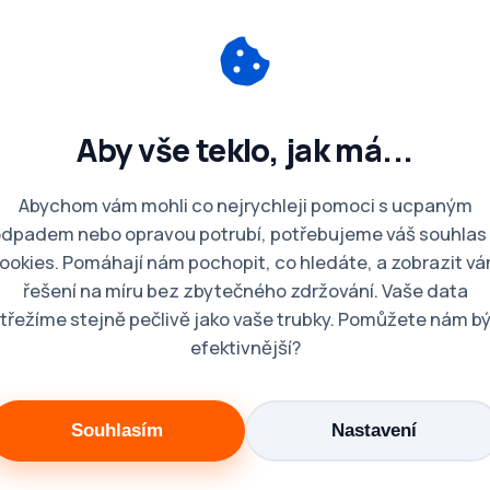
ací plyn.
Aby vše teklo, jak má...
Abychom vám mohli co nejrychleji pomoci s ucpaným
TEGORIE SLUŽEB
dpadem nebo opravou potrubí, potřebujeme váš souhlas
ické práce
ookies. Pomáhají nám pochopit, co hledáte, a zobrazit v
řešení na míru bez zbytečného zdržování. Vaše data
třežíme stejně pečlivě jako vaše trubky. Pomůžete nám b
efektivnější?
DPH.
Souhlasím
Nastavení