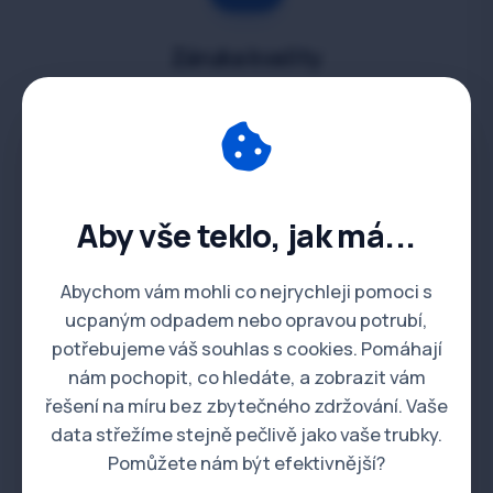
Záruka kvality
Na každou provedenou práci poskytujeme plnou
záruku a odborný pozáruční servis.
100% SPOLEHLIVOST
Aby vše teklo, jak má...
Abychom vám mohli co nejrychleji pomoci s
ucpaným odpadem nebo opravou potrubí,
potřebujeme váš souhlas s cookies. Pomáhají
nám pochopit, co hledáte, a zobrazit vám
řešení na míru bez zbytečného zdržování. Vaše
data střežíme stejně pečlivě jako vaše trubky.
PROVĚŘENO GENERACEMI
Pomůžete nám být efektivnější?