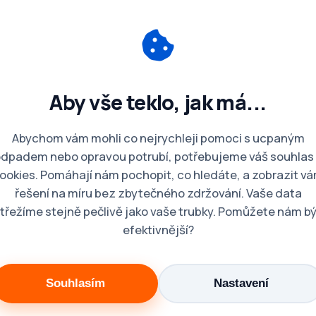
í odpadů a kanalizace
Aby vše teklo, jak má...
TEGORIE SLUŽEB
padů a kanalizace
Abychom vám mohli co nejrychleji pomoci s ucpaným
dpadem nebo opravou potrubí, potřebujeme váš souhlas
ookies. Pomáhají nám pochopit, co hledáte, a zobrazit v
řešení na míru bez zbytečného zdržování. Vaše data
třežíme stejně pečlivě jako vaše trubky. Pomůžete nám b
efektivnější?
 vana, sifon, WC)
Souhlasím
Nastavení