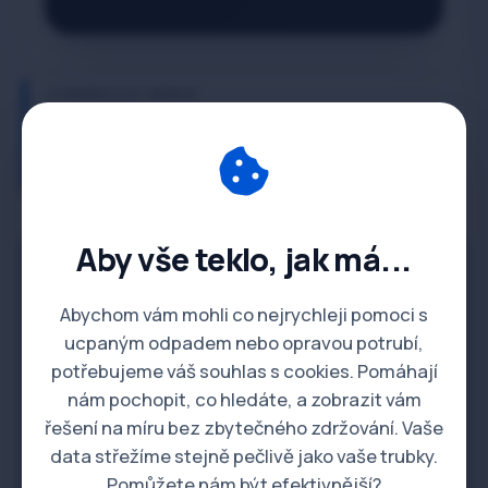
Z CENÍKU A.K. SERVIS
Orientační ceník
vyhledávání úniku vody
Aby vše teklo, jak má...
Vyhledávání úniku vody
Abychom vám mohli co nejrychleji pomoci s
ucpaným odpadem nebo opravou potrubí,
Detekce úniku plynem
1 700 Kč / hod.
(H2 metoda) + Hunter
potřebujeme váš souhlas s cookies. Pomáhají
H2
nám pochopit, co hledáte, a zobrazit vám
řešení na míru bez zbytečného zdržování. Vaše
Tlaková zkouška
3 000 Kč
data střežíme stejně pečlivě jako vaše trubky.
Pomůžete nám být efektivnější?