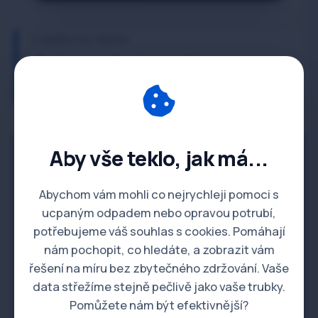
Z CENÍKU A.K. SERVIS
Orientační ceník
vyhledávání úniku vody
Aby vše teklo, jak má...
Vyhledávání úniku vody
Abychom vám mohli co nejrychleji pomoci s
Detekce úniku plynem
1 700 Kč / hod.
ucpaným odpadem nebo opravou potrubí,
(H2 metoda) + Hunter
potřebujeme váš souhlas s cookies. Pomáhají
H2
nám pochopit, co hledáte, a zobrazit vám
řešení na míru bez zbytečného zdržování. Vaše
Tlaková zkouška
3 000 Kč
data střežíme stejně pečlivě jako vaše trubky.
Pomůžete nám být efektivnější?
Lokalizace úniku vody,
3 000 Kč