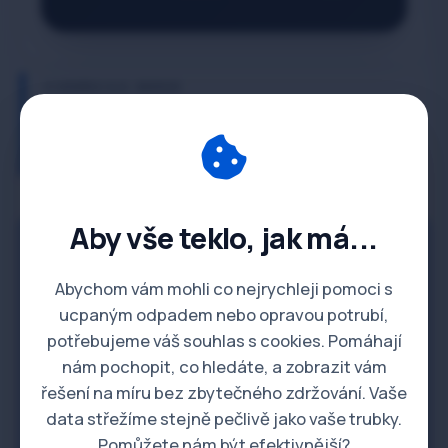
Z CENÍKU A.K. SERVIS
Orientační ceník
vyhledávání úniku vody
Aby vše teklo, jak má...
Vyhledávání úniku vody
Abychom vám mohli co nejrychleji pomoci s
ucpaným odpadem nebo opravou potrubí,
Detekce úniku plynem
1 700 Kč / hod.
(H2 metoda) + Hunter
potřebujeme váš souhlas s cookies. Pomáhají
H2
nám pochopit, co hledáte, a zobrazit vám
řešení na míru bez zbytečného zdržování. Vaše
Tlaková zkouška
3 000 Kč
data střežíme stejně pečlivě jako vaše trubky.
Pomůžete nám být efektivnější?