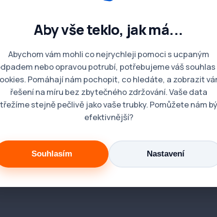
térských prací
Aby vše teklo, jak má...
Abychom vám mohli co nejrychleji pomoci s ucpaným
dpadem nebo opravou potrubí, potřebujeme váš souhlas
TEGORIE SLUŽEB
ookies. Pomáhají nám pochopit, co hledáte, a zobrazit v
é a topenářské práce
řešení na míru bez zbytečného zdržování. Vaše data
třežíme stejně pečlivě jako vaše trubky. Pomůžete nám b
efektivnější?
Souhlasím
Nastavení