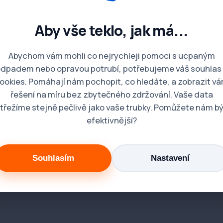
térských prací
Aby vše teklo, jak má...
Abychom vám mohli co nejrychleji pomoci s ucpaným
dpadem nebo opravou potrubí, potřebujeme váš souhlas
TEGORIE SLUŽEB
ookies. Pomáhají nám pochopit, co hledáte, a zobrazit v
é a topenářské práce
řešení na míru bez zbytečného zdržování. Vaše data
třežíme stejně pečlivě jako vaše trubky. Pomůžete nám b
efektivnější?
Souhlasím
Nastavení