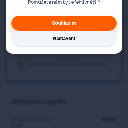
Pomůžete nám být efektivnější?
sifonů
Bourací práce
1 700 Kč / hod.
Souhlasím
Proplach topného
dle objemu a
Nastavení
systému- radiátorů
znečištění
Účtuje se vždy započatá hodina, ceny jsou bez
DPH.
Doprava a logistika
Paušální doprava po
690 Kč
Praze