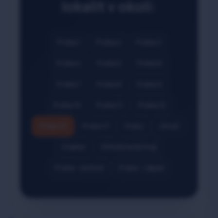
lokalit v okolí:
Praha 1
Praha 2
Praha 3
Praha 4
Praha 5
Praha 6
Praha 7
Praha 8
Praha 9
Praha 10
Praha 11
Praha 12
Praha 15
Praha 17
Psáry
Jílové
Kladno
Středočeský kraj
Praha - východ
Praha - západ