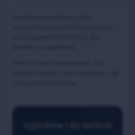
Kromě havárií zajistíme i běžné
instalatérské práce, čištění kanalizace,
revizi a preventivní prohlídku, aby
problémy nevygradovaly.
Přestože havárii potká kdokoli, díky
výjezdům fungující non-stop jsme pro vás
k dispozici 7 dnů v týdnu.
Vyjíždíme i do dalších