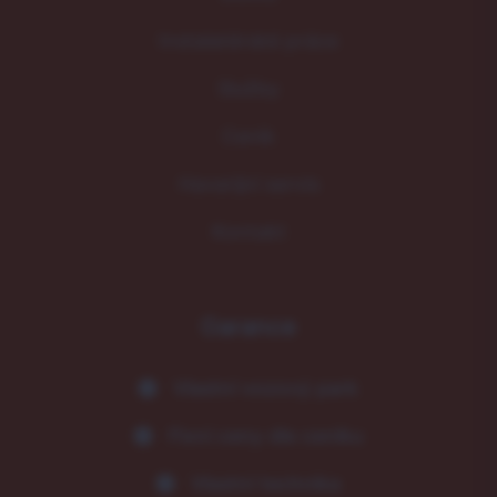
Instalatérské práce
Služby
Ceník
Havarijní servis
Kontakt
Garance
Vlastní vozový park
Fixní ceny dle ceníku
Vlastní technika