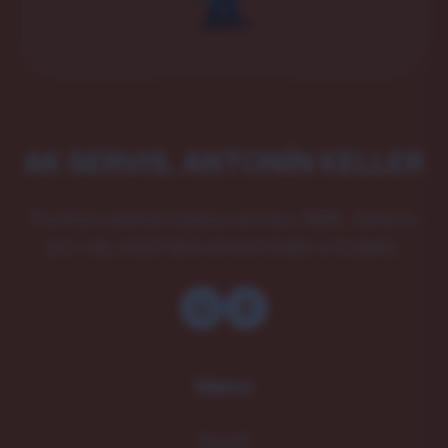
AK SERVIS, ANTONÍN KELLER
Poctivá rodinná tradice od roku 1989. Jsme tu
pro vás, když teče do bot (nebo z trubek).
Menu
Domů