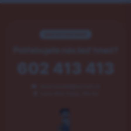
NONSTOP POHOTOVOST
Potřebujete nás teď hned?
602 413 413
akservismobil@seznam.cz
Luční 404, Psáry, 252 44