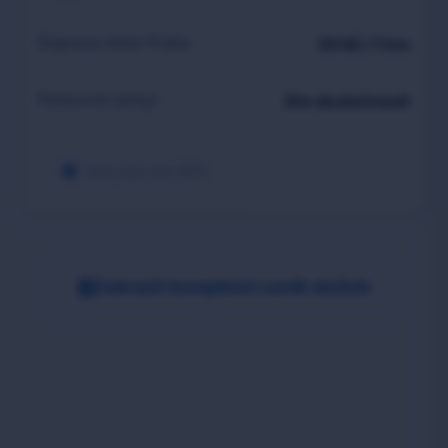
Doprava mimo Prahu
20 Kč / 1 km
Parkovné (zóny)
Dle skutečnosti
Ceny jsou bez DPH.
Zobrazit kompletní ceník služeb