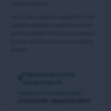
Praha 15 měli klid.
Když je vše v pořádku, nepřemýšlíte nad
ucpaným odpadem či vadným potrubím.
Jakmile problém vznikne, jsme dostupní
24 hodin denně a máme léty prověřené
postupy.
Připraveno pro rychlý
výjezd: Praha 15
Lokální servis a výjezdní místa:
Livornská 439, Zápasnická 882/6