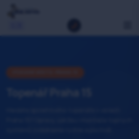
🇬🇧
VÝJEZDNÍ MÍSTO: PRAHA 15
Topenář Praha 15
Hledáte spolehlivého topenáře v oblasti
Praha 15? Opravy, údržbu i montáže topných
systémů zvládneme rychle a poctivě.