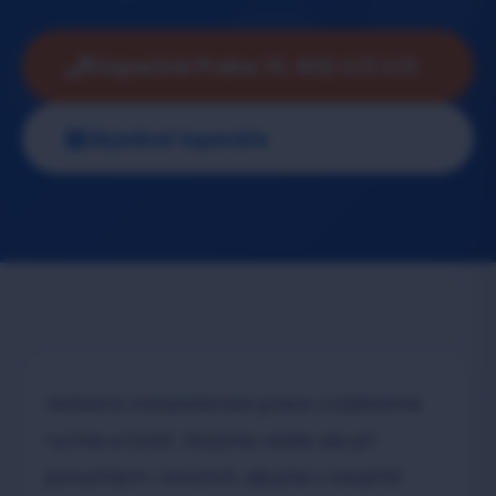
Dispečink Praha 15: 602 413 413
Objednat topenáře
Veškeré instalatérské práce zvládneme
rychle a čistě. Stojíme vedle vás při
poruchách i revizích, abyste v lokalitě