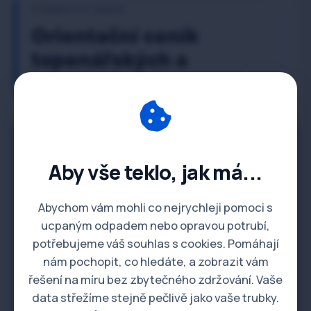
Z CENÍKU A.K. SERVIS
Orientační ceník
topenářských a
instalatérských prací
Instalatérské a topenářské práce
Aby vše teklo, jak má...
Hodinová sazba -
850 Kč / hod.
Instalatér / Topenář
Abychom vám mohli co nejrychleji pomoci s
ucpaným odpadem nebo opravou potrubí,
potřebujeme váš souhlas s cookies. Pomáhají
Montáž sanitární
Dle hod. sazby
keramiky (WC,
nám pochopit, co hledáte, a zobrazit vám
umyvadla)
řešení na míru bez zbytečného zdržování. Vaše
data střežíme stejně pečlivě jako vaše trubky.
Výměny baterií, ventilů,
Dle hod. sazby