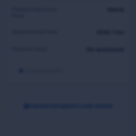
Paušální doprava po
690 Kč
Praze
Doprava mimo Prahu
20 Kč / 1 km
Parkovné (zóny)
Dle skutečnosti
Ceny jsou bez DPH.
Zobrazit kompletní ceník služeb