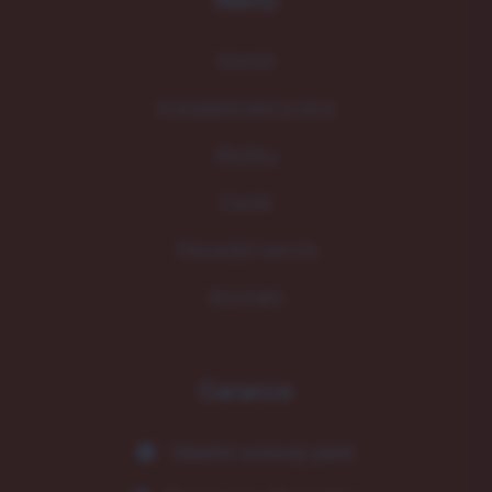
Menu
Domů
Instalatérské práce
Služby
Ceník
Havarijní servis
Kontakt
Garance
Vlastní vozový park