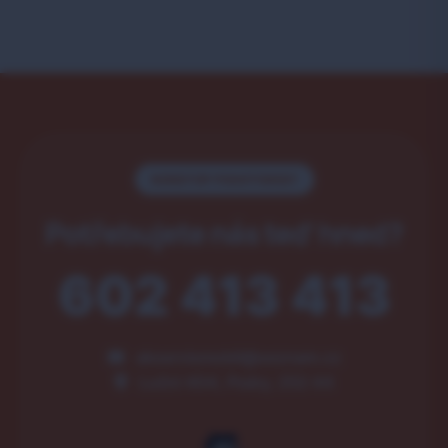
NONSTOP POHOTOVOST
Potřebujete nás teď hned?
602 413 413
akservismobil@seznam.cz
Luční 404, Psáry, 252 44