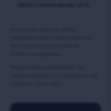
608/21, U Panské zahrady 721/12
Kromě havárií zajistíme i běžné
instalatérské práce, čištění kanalizace,
revizi a preventivní prohlídku, aby
problémy nevygradovaly.
Přestože havárii potká kdokoli, díky
výjezdům fungující non-stop jsme pro vás
k dispozici 7 dnů v týdnu.