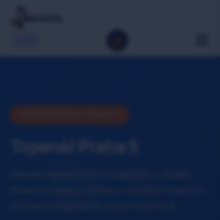
🇬🇧
VÝJEZDNÍ MÍSTO: PRAHA 5
Topenář Praha 5
Hledáte spolehlivého topenáře v oblasti
Praha 5? Opravy, údržbu i montáže topných
systémů zvládneme rychle a poctivě.