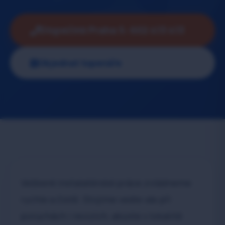
Dispečink Praha 5: 602 413 413
Objednat topenáře
Veškeré instalatérské práce zvládneme
rychle a čistě. Stojíme vedle vás při
poruchách i revizích, abyste v lokalitě