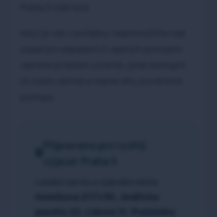
Praha 5 měli klid.
Když je vše v pořádku, nepřemýšlíte nad
ucpaným odpadem či vadným potrubím.
Jakmile problém vznikne, jsme dostupní
24 hodin denně a máme léty prověřené
postupy.
Připraveno pro rychlý
výjezd: Praha 5
Lokální servis a výjezdní místa:
Holečkova 2171/30, Jindřicha
plachty 22, Lidická 31, Pražského