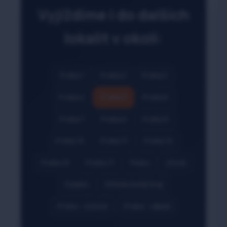
Vyjíždíme i do dalších
lokalit v okolí:
Praha 1
Praha 2
Praha 3
Praha 4
Praha 5
Praha 6
Praha 7
Praha 8
Praha 9
Praha 10
Praha 11
Praha 12
Praha 15
Praha 17
Psáry
Jílové
Kladno
Středočeský kraj
Praha - východ
Praha - západ