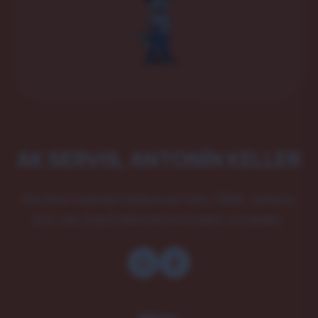
AK SERVIS, ANTONÍN KELLER
Poctivá rodinná tradice od roku 1989. Jsme tu
pro vás, když teče do bot (nebo z trubek).