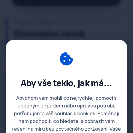
Z CENÍKU A.K. SERVIS
Orientační ceník
topenářských a
instalatérských prací
Aby vše teklo, jak má...
Instalatérské a topenářské práce
Abychom vám mohli co nejrychleji pomoci s
Hodinová sazba -
850 Kč / hod.
ucpaným odpadem nebo opravou potrubí,
Instalatér / Topenář
potřebujeme váš souhlas s cookies. Pomáhají
nám pochopit, co hledáte, a zobrazit vám
Montáž sanitární
Dle hod. sazby
řešení na míru bez zbytečného zdržování. Vaše
keramiky (WC,