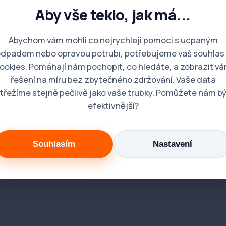
Aby vše teklo, jak má...
Abychom vám mohli co nejrychleji pomoci s ucpaným
TEGORIE SLUŽEB
dpadem nebo opravou potrubí, potřebujeme váš souhlas
é a topenářské práce
ookies. Pomáhají nám pochopit, co hledáte, a zobrazit v
řešení na míru bez zbytečného zdržování. Vaše data
třežíme stejně pečlivě jako vaše trubky. Pomůžete nám b
efektivnější?
Souhlasím
Nastavení