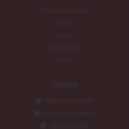
Instalatérské práce
Služby
Ceník
Havarijní servis
Kontakt
Garance
Vlastní vozový park
Fixní ceny dle ceníku
Vlastní technika