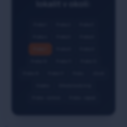
lokalit v okolí:
Praha 1
Praha 2
Praha 3
Praha 4
Praha 5
Praha 6
Praha 7
Praha 8
Praha 9
Praha 10
Praha 11
Praha 12
Praha 15
Praha 17
Psáry
Jílové
Kladno
Středočeský kraj
Praha - východ
Praha - západ