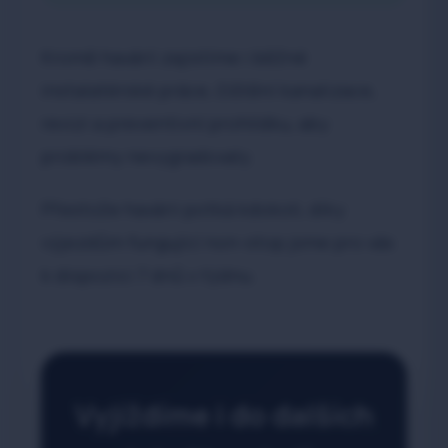
Kromě havárií zajistíme i běžné
instalatérské práce, čištění kanalizace,
revizi a preventivní prohlídku, aby
problémy nevygradovaly.
Přestože havárii potká kdokoli, díky
výjezdům fungující non-stop jsme pro vás
k dispozici 7 dnů v týdnu.
Vyjíždíme i do dalších