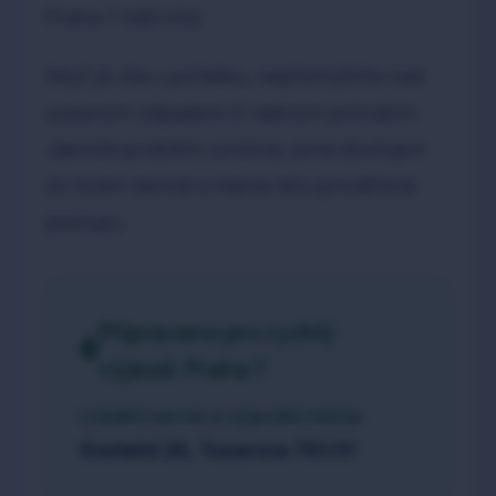
Praha 7 měli klid.
Když je vše v pořádku, nepřemýšlíte nad
ucpaným odpadem či vadným potrubím.
Jakmile problém vznikne, jsme dostupní
24 hodin denně a máme léty prověřené
postupy.
Připraveno pro rychlý
výjezd: Praha 7
Lokální servis a výjezdní místa:
Kostelní 26, Tusarova 791/31