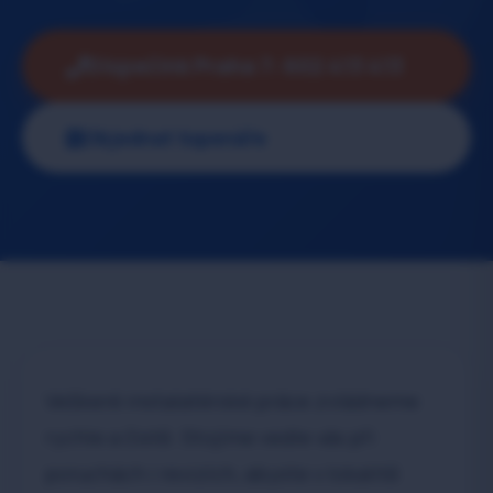
Dispečink Praha 7: 602 413 413
Objednat topenáře
Veškeré instalatérské práce zvládneme
rychle a čistě. Stojíme vedle vás při
poruchách i revizích, abyste v lokalitě