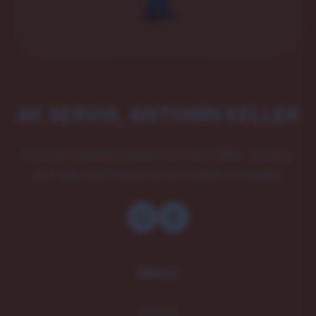
AK SERVIS, ANTONÍN KELLER
Poctivá rodinná tradice od roku 1989. Jsme tu
pro vás, když teče do bot (nebo z trubek).
Menu
Domů