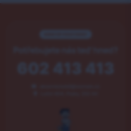
NONSTOP POHOTOVOST
Potřebujete nás teď hned?
602 413 413
akservismobil@seznam.cz
Luční 404, Psáry, 252 44