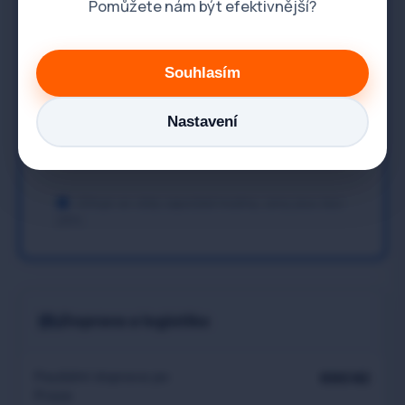
Pomůžete nám být efektivnější?
sifonů
Bourací práce
1 700 Kč / hod.
Souhlasím
Proplach topného
dle objemu a
Nastavení
systému- radiátorů
znečištění
Účtuje se vždy započatá hodina, ceny jsou bez
DPH.
Doprava a logistika
Paušální doprava po
690 Kč
Praze