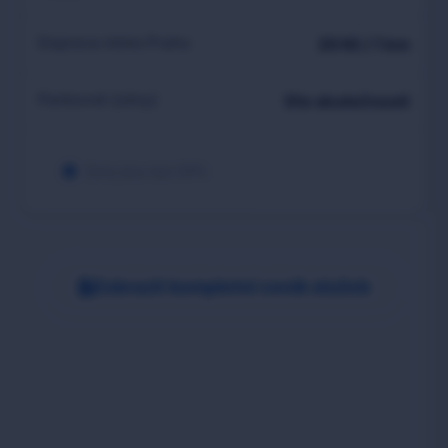
Doprava mimo Prahu
20 Kč / 1 km
Parkovné (zóny)
Dle skutečnosti
Ceny jsou bez DPH.
Zobrazit kompletní ceník služeb