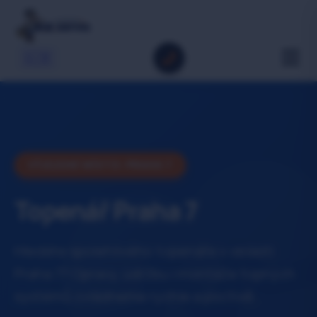
🇬🇧
VÝJEZDNÍ MÍSTO: PRAHA 7
Topenář Praha 7
Hledáte spolehlivého topenáře v oblasti
Praha 7? Opravy, údržbu i montáže topných
systémů zvládneme rychle a poctivě.