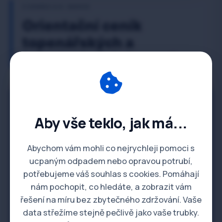
Z CENÍKU A.K. SERVIS
Orientační ceník
topenářských a
instalatérských prací
Instalatérské a topenářské práce
Aby vše teklo, jak má...
Hodinová sazba -
850 Kč / hod.
Instalatér / Topenář
Abychom vám mohli co nejrychleji pomoci s
ucpaným odpadem nebo opravou potrubí,
potřebujeme váš souhlas s cookies. Pomáhají
Montáž sanitární
Dle hod. sazby
keramiky (WC,
nám pochopit, co hledáte, a zobrazit vám
umyvadla)
řešení na míru bez zbytečného zdržování. Vaše
data střežíme stejně pečlivě jako vaše trubky.
Výměny baterií, ventilů,
Dle hod. sazby